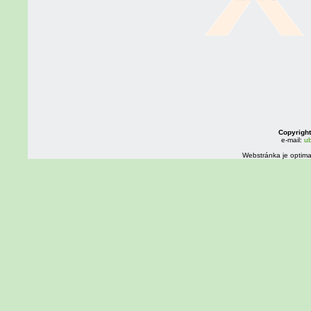
Copyright
e-mail:
ub
Webstránka je optima