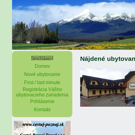
Nájdené ubytovan
Neprihlásený
Domov
Nové ubytovanie
First / last minute
Registrácia Vášho
ubytovacieho zariadenia
Prihlásenie
Kontakt