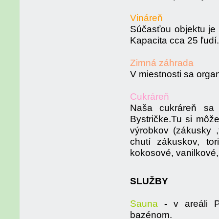
Vináreň
Súčasťou objektu je 
Kapacita cca 25 ľudí.
Zimná záhrada
V miestnosti sa organ
Cukráreň
Naša cukráreň sa 
Bystričke.Tu si môž
výrobkov (zákusky ,t
chutí zákuskov, to
kokosové, vanilkové
SLUŽBY
Sauna
-
v areáli
bazénom.