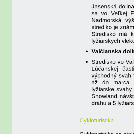
Jasenská dolina
sa vo Veľkej F
Nadmorská výšk
strediko je znám
Stredisko má k
lyžiarskych vlek
Valčianska dol
Stredisko vo Va
Lúčanskej čast
východný svah 
až do marca.
lyžiarske svah
Snowland návšt
dráhu a 5 lyžiar
Cykloturistika