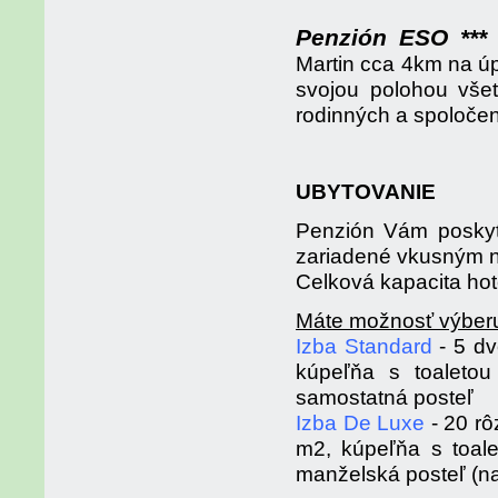
Penzión ESO ***
Martin cca 4km na úp
svojou polohou všet
rodinných a spoločen
UBYTOVANIE
Penzión Vám poskytu
zariadené vkusným 
Celková kapacita hotel
Máte možnosť výber
Izba Standard
- 5 d
kúpeľňa s toaleto
samostatná posteľ
Izba De Luxe
- 20 r
m2, kúpeľňa s toal
manželská posteľ (na