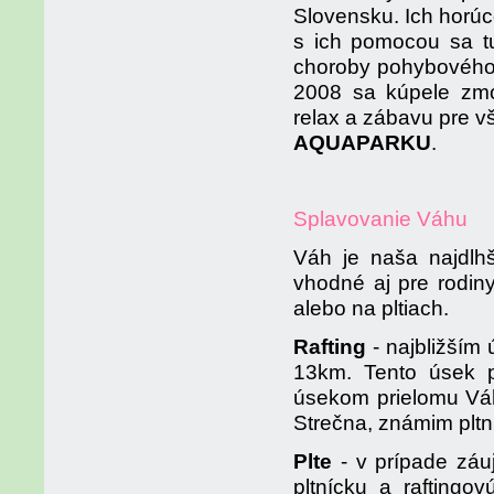
Slovensku. Ich horúc
s ich pomocou sa tu
choroby pohybového 
2008 sa kúpele zmod
relax a zábavu pre 
AQUAPARKU
.
Splavovanie Váhu
Váh je naša najdlhš
vhodné aj pre rodin
alebo na pltiach.
Rafting
- najbližším
13km. Tento úsek 
úsekom prielomu Váh
Strečna, známim pltn
Plte
- v prípade zá
pltnícku a raftingo