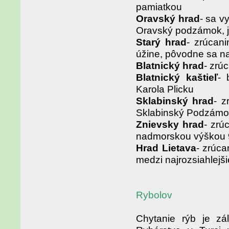
pamiatkou
Oravský hrad
- sa v
Oravský podzámok, j
Starý hrad
- zrúcan
úžine, pôvodne sa na
Blatnický hrad
- zrú
Blatnický kaštieľ
- 
Karola Plicku
Sklabinský hrad
- z
Sklabinský Podzámo
Znievsky hrad
- zrú
nadmorskou výškou 9
Hrad Lietava
- zrúca
medzi najrozsiahlejš
Rybolov
Chytanie rýb je zá