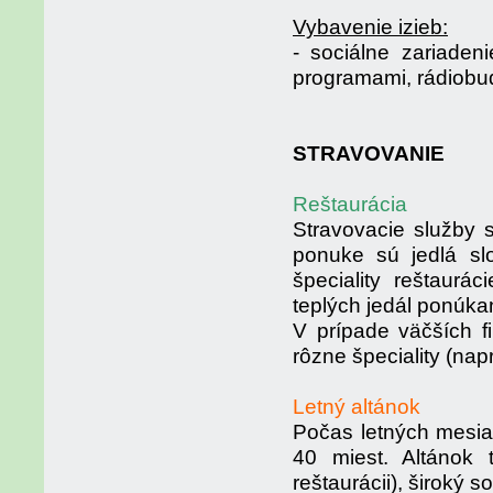
Vybavenie izieb:
- sociálne zariaden
programami, rádiobudí
STRAVOVANIE
Reštaurácia
Stravovacie služby 
ponuke sú jedlá sl
špeciality reštaurá
teplých jedál ponúka
V prípade väčších f
rôzne špeciality (nap
Letný altánok
Počas letných mesia
40 miest. Altánok
reštaurácii), široký 