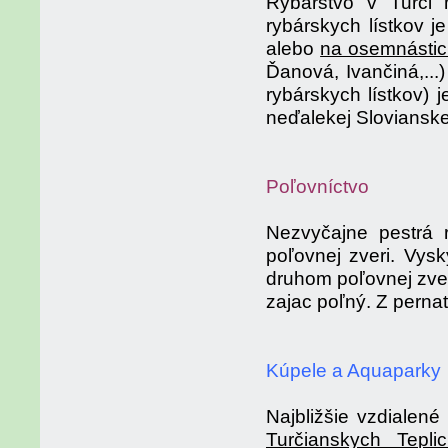
Rybárstvo v Turci 
rybárskych lístkov j
alebo
na osemnástic
Ďanová, Ivančiná,..
rybárskych lístkov)
neďalekej Slovianskej
Poľovníctvo
Nezvyčajne pestrá r
poľovnej zveri. Vys
druhom poľovnej zver
zajac poľný. Z pernate
Kúpele a Aquaparky
Najbližšie vzdialen
Turčianskych Teplic