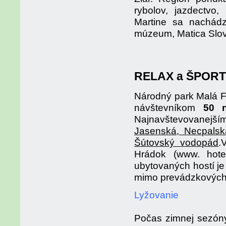
rybolov, jazdectvo,
Martine sa nachád
múzeum, Matica Slove
RELAX a ŠPORT
Národný park Malá F
návštevníkom
50 
Najnavštevovanejším
Jasenská, Necpalská
Šútovský vodopád
.
Hrádok (www. hote
ubytovaných hostí je
mimo prevádzkových
Lyžovanie
Počas zimnej sezóny