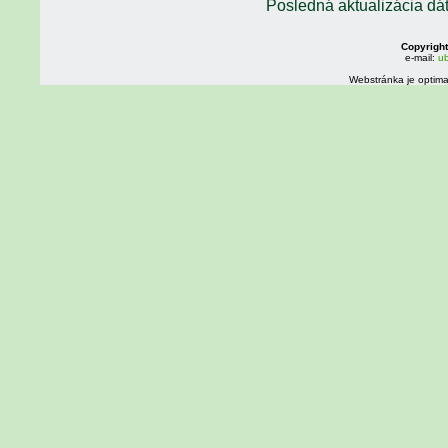
Posledná aktualizácia dá
Copyright
e-mail:
ub
Webstránka je optima