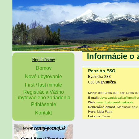
Informácie o 
Neprihlásený
Domov
Penzión ESO
Nové ubytovanie
Bystrička 233
038 04 Bystrička
First / last minute
Registrácia Vášho
Mobil:
0903/866 020, 0911/866 02
ubytovacieho zariadenia
E-mail:
ubytovanislovakia@gmail.
Web:
www.ubytovanislovakia.sk
Prihlásenie
Rekreačná oblasť:
Martinské hole
Hory:
Malá Fatra
Kontakt
Lokalita:
Turiec