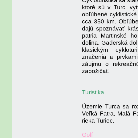
Cykloturistika sa sta
ktoré sú v Turci vy
obľúbené cyklistick
cca 350 km. Obľúben
dajú spoznávať krás
patria
Martinské ho
dolina, Gaderská dol
klasickým cyklotu
značenia a prvkami
záujmu o rekreačnú
zapožičať.
Turistika
Územie Turca sa roz
Veľká Fatra, Malá Fa
rieka Turiec.
Golf