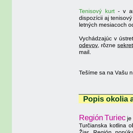
Tenisový kurt
- v ar
dispozícii aj tenisov
letných mesiacoch od
Vychádzajúc v ústr
odevov
, rôzne
sekre
mail.
Tešíme sa na Vašu n
Popis okolia 
Región
Turiec
je
Turčianska kotlina 
Žiar. Región ponúka