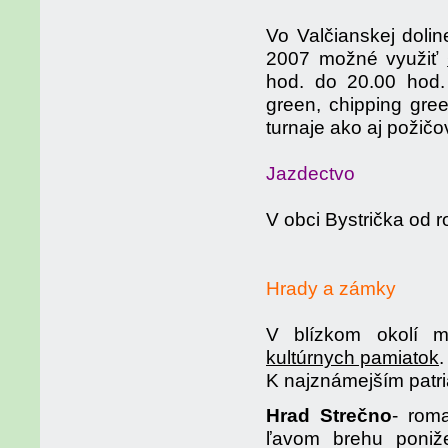
Vo Valčianskej doli
2007 možné využiť
hod. do 20.00 hod.
green, chipping gre
turnaje ako aj požičo
Jazdectvo
V obci Bystrička od 
Hrady a zámky
V blízkom okolí m
kultúrnych pamiatok
.
K najznámejším patri
Hrad Strečno
- rom
ľavom brehu poniže