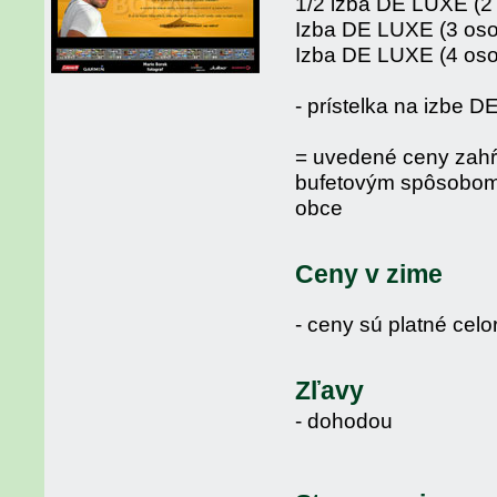
1/2 izba DE LUXE (2 
Izba DE LUXE (3 osob
Izba DE LUXE (4 osob
- prístelka na izbe D
= uvedené ceny zahŕ
bufetovým spôsobom, 
obce
Ceny v zime
- ceny sú platné cel
Zľavy
- dohodou