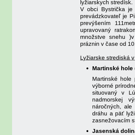
lyžiarskych stredísk.
V obci Bystrička je
prevádzkovateľ je P
prevýšením 111met
upravovaný ratrako
množstve snehu )v
práznin v čase od 10
Lyžiarske strediská v
Martinské hole
Martinské hole 
výborné prírodn
situovaný v Lú
nadmorskej v
náročných, ale
dráhu a päť lyž
zasnežovacím 
Jasenská dolin