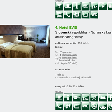
Služby:
4. Hotel EVIS
Slovenská republika
> Nitriansky kraj
oblasť Zobor, Hotely
celková kapacita:
110 lôžok
lôžka:
3x 1/2 apartmán
1/1+1 štandardná izba
1/2+1 štandardná izba
1/2 štandardná izba
- - > (spolu 52 izieb)
stravovanie:
- raňajky
- stravovanie v hotelovej reštaurácii
ceny od:
€ 29.50 / lôžko
Služby: