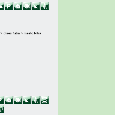
 > okres Nitra > mesto Nitra