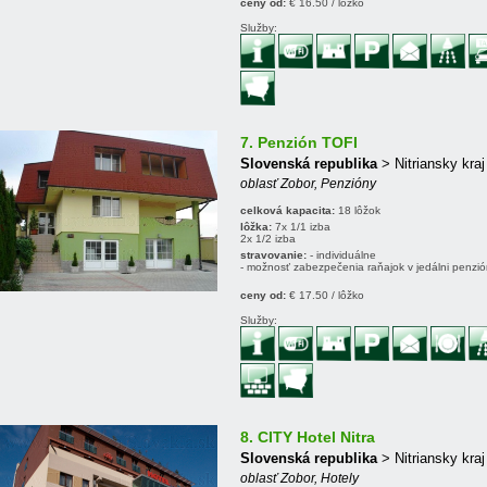
ceny od:
€ 16.50 / lôžko
Služby:
7. Penzión TOFI
Slovenská republika
> Nitriansky kraj
oblasť Zobor, Penzióny
celková kapacita:
18 lôžok
lôžka:
7x 1/1 izba
2x 1/2 izba
stravovanie:
- individuálne
- možnosť zabezpečenia raňajok v jedálni penzi
ceny od:
€ 17.50 / lôžko
Služby:
8. CITY Hotel Nitra
Slovenská republika
> Nitriansky kraj
oblasť Zobor, Hotely