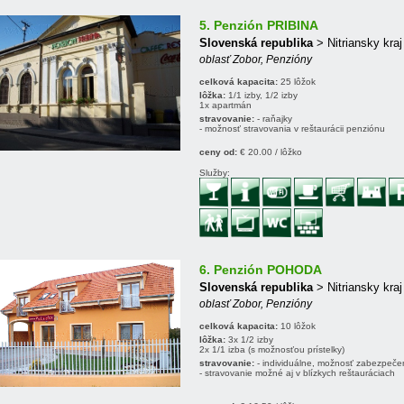
5. Penzión PRIBINA
Slovenská republika
> Nitriansky kraj
oblasť Zobor, Penzióny
celková kapacita:
25 lôžok
lôžka:
1/1 izby, 1/2 izby
1x apartmán
stravovanie:
- raňajky
- možnosť stravovania v reštaurácii penziónu
ceny od:
€ 20.00 / lôžko
Služby:
6. Penzión POHODA
Slovenská republika
> Nitriansky kraj
oblasť Zobor, Penzióny
celková kapacita:
10 lôžok
lôžka:
3x 1/2 izby
2x 1/1 izba (s možnosťou prístelky)
stravovanie:
- individuálne, možnosť zabezpeče
- stravovanie možné aj v blízkych reštauráciach