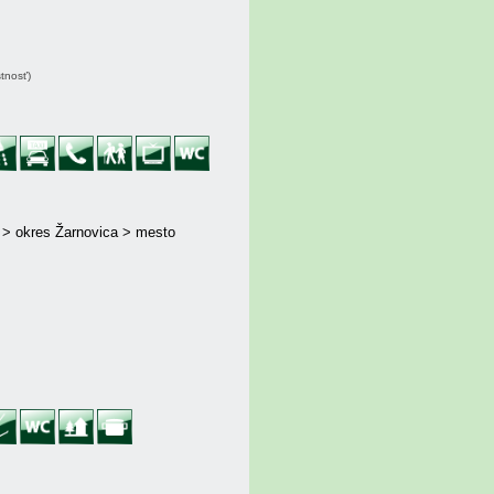
stnosť)
j > okres Žarnovica > mesto