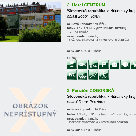
2. Hotel CENTRUM
Slovenská republika
> Nitriansky kraj
oblasť Zobor, Hotely
celková kapacita:
70 lôžok
lôžka:
30x 1/2 izba (STANDARD, BIZNIS)
2x Apartmán
stravovanie:
- raňajky
- možnosť stravovania v hotelovej reštaurácii
ceny od:
€ 20.00 / lôžko
Služby:
3. Penzión ZOBORSKÁ
Slovenská republika
> Nitriansky kraj
oblasť Zobor, Penzióny
celková kapacita:
30 lôžok
lôžka:
1/1 izby, 1/2 izby (možnos? prístelky), ap
stravovanie:
- raňajky
- možnosť stravovania v reštaurácii penziónu
ceny od:
€ 17.00 / lôžko