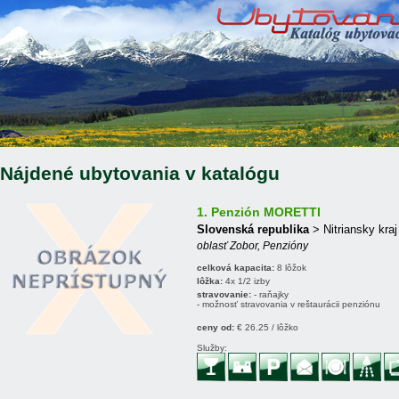
Nájdené ubytovania v katalógu
1. Penzión MORETTI
Slovenská republika
> Nitriansky kraj
oblasť Zobor, Penzióny
celková kapacita:
8 lôžok
lôžka:
4x 1/2 izby
stravovanie:
- raňajky
- možnosť stravovania v reštaurácii penziónu
ceny od:
€ 26.25 / lôžko
Služby: