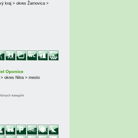
ý kraj > okres Žarnovica >
iel Oponice
 > okres Nitra > mesto
ôznych kategórii