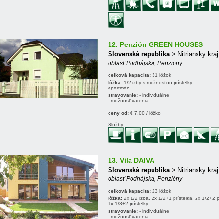
12. Penzión GREEN HOUSES
Slovenská republika
> Nitriansky kra
oblasť Podhájska, Penzióny
celková kapacita:
31 lôžok
lôžka:
1/2 izby s možnosťou prístelky
apartmán
stravovanie:
- individuálne
- možnosť varenia
ceny od:
€ 7.00 / lôžko
Služby:
13. Vila DAIVA
Slovenská republika
> Nitriansky kra
oblasť Podhájska, Penzióny
celková kapacita:
23 lôžok
lôžka:
2x 1/2 izba, 2x 1/2+1 prístelka, 2x 1/2+2 p
1x 1/3+2 prístelky
stravovanie:
- individuálne
- možnosť varenia