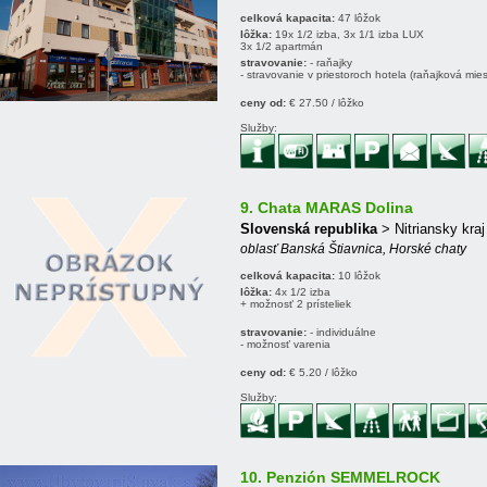
celková kapacita:
47 lôžok
lôžka:
19x 1/2 izba, 3x 1/1 izba LUX
3x 1/2 apartmán
stravovanie:
- raňajky
- stravovanie v priestoroch hotela (raňajková mie
ceny od:
€ 27.50 / lôžko
Služby:
9. Chata MARAS Dolina
Slovenská republika
> Nitriansky kra
oblasť Banská Štiavnica, Horské chaty
celková kapacita:
10 lôžok
lôžka:
4x 1/2 izba
+ možnosť 2 prísteliek
stravovanie:
- individuálne
- možnosť varenia
ceny od:
€ 5.20 / lôžko
Služby:
10. Penzión SEMMELROCK