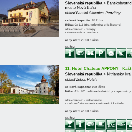
Slovenská republika
> Banskobystrick
mesto Nová Baňa
oblasť Banská Štiavnica, Penzióny
celková kapacita:
18 lôžok
lôžka:
9x 1/2 izba (prístelka príležitostne)
stravovanie:
- raňajky
- stravovanie v penzióne
ceny od:
€ 20.00 / lôžko
Služby:
11. Hotel Chateau APPONY - Kašt
Slovenská republika
> Nitriansky kraj
oblasť Zobor, Hotely
celková kapacita:
100 lôžok
lôžka:
41x 1/2 nadštandardné izby a apartmány r
stravovanie:
- individuálne
- možnosť stravovania v reštaurácii kaštieľa
ceny od:
€ 45.00 / lôžko
Služby: