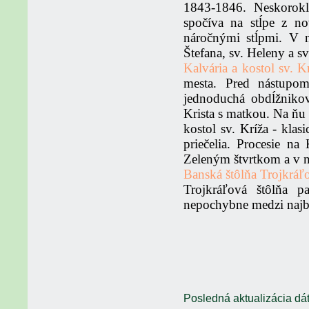
1843-1846. Neskorokla
spočíva na stĺpe z no
náročnými stĺpmi. V n
Štefana, sv. Heleny a sv
Kalvária a kostol sv. K
mesta. Pred nástupo
jednoduchá obdĺžnikov
Krista s matkou. Na ňu 
kostol sv. Kríža - klas
priečelia. Procesie na
Zeleným štvrtkom a v n
Banská štôlňa Trojkráľ
Trojkráľová štôlňa p
nepochybne medzi najb
Posledná aktualizácia dá