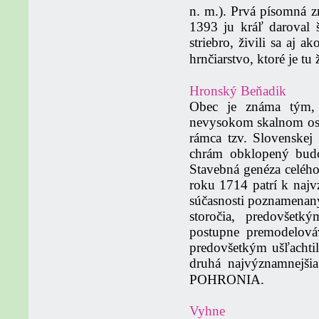
n. m.). Prvá písomná z
1393 ju kráľ daroval š
striebro, živili sa aj 
hrnčiarstvo, ktoré je tu 
Hronský Beňadik
Obec je známa tým, 
nevysokom skalnom ostr
rámca tzv. Slovenskej
chrám obklopený budov
Stavebná genéza celéh
roku 1714 patrí k najv
súčasnosti poznamenan
storočia, predovšet
postupne premodelová
predovšetkým ušľachtil
druhá najvýznamnejši
POHRONIA.
Vyhne