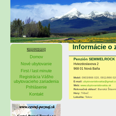
Informácie o 
Neprihlásený
Domov
Penzión SEMMELROCK
Nové ubytovanie
Hviezdoslavova 2
968 01 Nová Baňa
First / last minute
Registrácia Vášho
Mobil:
0903/866 020, 0911/866 02
ubytovacieho zariadenia
E-mail:
ubytovanislovakia@gmail.
Web:
www.ubytovanislovakia.sk
Prihlásenie
Rekreačná oblasť:
Banská Štiavni
Hory:
Tríbeč
Kontakt
Lokalita:
Tekov