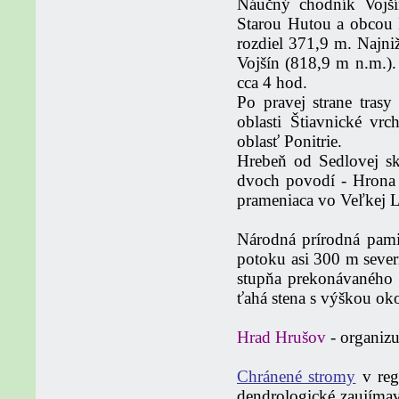
Náučný chodník Vojší
Starou Hutou a obcou 
rozdiel 371,9 m. Najni
Vojšín (818,9 m n.m.)
cca 4 hod.
Po pravej strane trasy
oblasti Štiavnické vr
oblasť Ponitrie.
Hrebeň od Sedlovej s
dvoch povodí - Hrona a
prameniaca vo Veľkej L
Národná prírodná pam
potoku asi 300 m sever
stupňa prekonávaného
ťahá stena s výškou ok
Hrad Hrušov
- organizu
Chránené stromy
v reg
dendrologické zaujímav