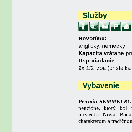
Služby
Hovoríme:
anglicky, nemecky
Kapacita vrátane pr
Usporiadanie:
9x 1/2 izba (prístelka
Vybavenie
Penzión SEMMELR
penzióne, ktorý bol
mestečka Nová Baňa,
charakterom a tradičn