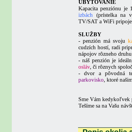
UBYTOVANIE
Kapacita penziónu je 
izbách
(prístelka na v
TV/SAT a WiFi pripojen
SLUŽBY
- penzión má svoju
ka
cudzích hostí, radi pri
nápojov rôzneho druhu
- náš penzión je ideá
osláv
, či rôznych spolo
- dvor a pôvodná te
parkovisko
, ktoré naš
Sme Vám kedykoľvek poč
Tešíme sa na Vašu návš