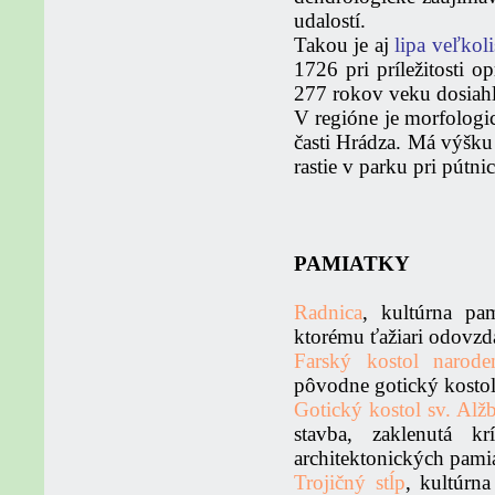
udalostí.
Takou je aj
lipa veľkoli
1726 pri príležitosti 
277 rokov veku dosiah
V regióne je morfolog
časti Hrádza. Má výšk
rastie v parku pri pútn
PAMIATKY
Radnica
, kultúrna pa
ktorému ťažiari odovzd
Farský kostol narod
pôvodne gotický kostol 
Gotický kostol sv. Alž
stavba, zaklenutá k
architektonických pami
Trojičný stĺp
, kultúrn