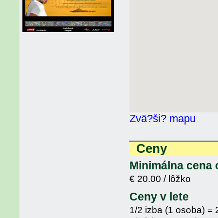
Zvä?ši? mapu
Ceny
Minimálna cena 
€ 20.00 / lôžko
Ceny v lete
1/2 izba (1 osoba) = 