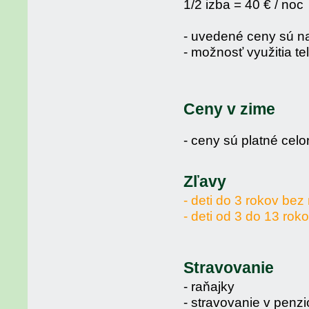
1/2 izba = 40 € / noc
- uvedené ceny sú na
- možnosť využitia te
Ceny v zime
- ceny sú platné cel
Zľavy
- deti do 3 rokov b
- deti od 3 do 13 ro
Stravovanie
- raňajky
- stravovanie v penz