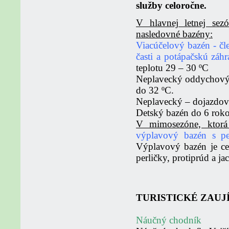
služby celoročne.
V hlavnej letnej sez
nasledovné bazény:
Viacúčelový bazén - čl
časti a potápačskú záh
teplotu 29 – 30 ºC
Neplavecký oddychový 
do 32 ºC.
Neplavecký – dojazdov
Detský bazén do 6 roko
V mimosezóne, ktorá
výplavový bazén s pe
Výplavový bazén je ce
perličky, protiprúd a ja
TURISTICKÉ ZAUJ
Náučný chodník