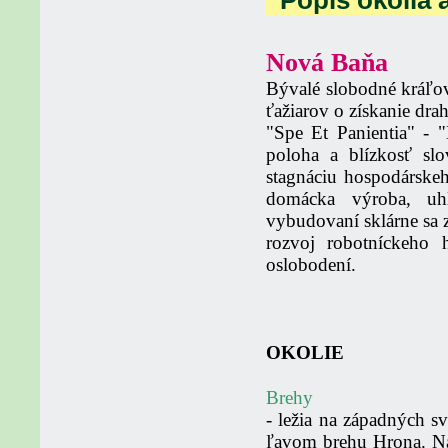
Popis okolia 
Nová Baňa
Bývalé slobodné kráľov
ťažiarov o získanie dr
Spe Et Panientia
-
poloha a blízkosť slo
stagnáciu hospodárskeho
domácka výroba, uhl
vybudovaní sklárne sa z
rozvoj robotníckeho 
oslobodení.
OKOLIE
Brehy
- ležia na západných 
ľavom brehu Hrona. Na