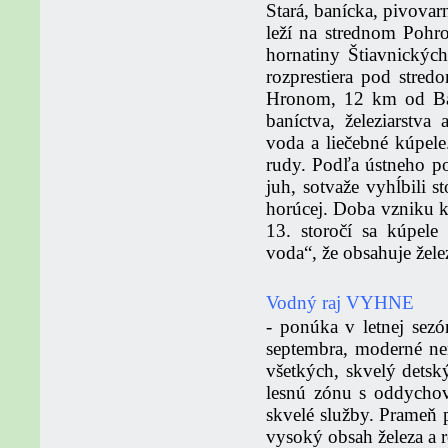
Stará, banícka, pivovar
leží na strednom Pohr
hornatiny Štiavnickýc
rozprestiera pod stre
Hronom, 12 km od Ban
baníctva, železiarstva 
voda a liečebné kúpel
rudy. Podľa ústneho po
juh, sotvaže vyhĺbili s
horúcej. Doba vzniku k
13. storočí sa kúpel
voda“, že obsahuje žel
Vodný raj VYHNE
- ponúka v letnej sezó
septembra, moderné ner
všetkých, skvelý detsk
lesnú zónu s oddychov
skvelé služby. Prameň 
vysoký obsah železa a 