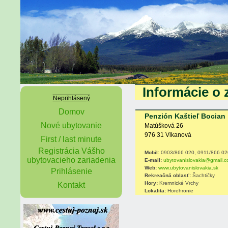
Informácie o 
Neprihlásený
Domov
Penzión Kaštieľ Bocian
Nové ubytovanie
Matúšková 26
976 31 Vlkanová
First / last minute
Registrácia Vášho
Mobil:
0903/866 020, 0911/866 02
ubytovacieho zariadenia
E-mail:
ubytovanislovakia@gmail.
Web:
www.ubytovanislovakia.sk
Prihlásenie
Rekreačná oblasť:
Šachtičky
Hory:
Kremnické Vrchy
Kontakt
Lokalita:
Horehronie