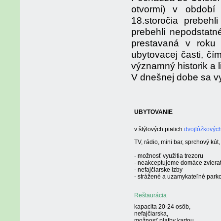
otvormi) v období
18.storočia prebehl
prebehli nepodstatn
prestavaná v roku
ubytovacej časti, čí
významný historik a l
V dnešnej dobe sa vy
UBYTOVANIE
v štýlových piatich
dvojlôžkovýc
TV, rádio, mini bar, sprchový kút
- možnosť využitia trezoru
- neakceptujeme domáce zviera
- nefajčiarske izby
- strážené a uzamykateľné parko
Reštaurácia
kapacita 20-24 osôb,
nefajčiarska,
možnosť platby kartou.