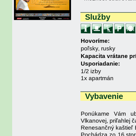
Služby
Hovoríme:
poľsky, rusky
Kapacita vrátane pr
Usporiadanie:
1/2 izby
1x apartmán
Vybavenie
Ponúkame Vám uby
Vlkanovej, priľahlej č
Renesančný kaštieľ 
Pochádza zo 16.storo