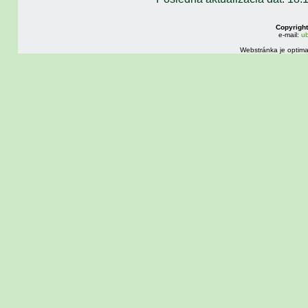
Copyright
e-mail:
ub
Webstránka je optima