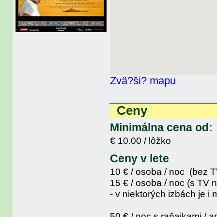
Zvä?ši? mapu
Ceny
Minimálna cena od:
€ 10.00 / lôžko
Ceny v lete
10 € / osoba / noc (bez T
15 € / osoba / noc (s TV n
- v niektorých izbách je i
50 € / noc s raňajkami / 