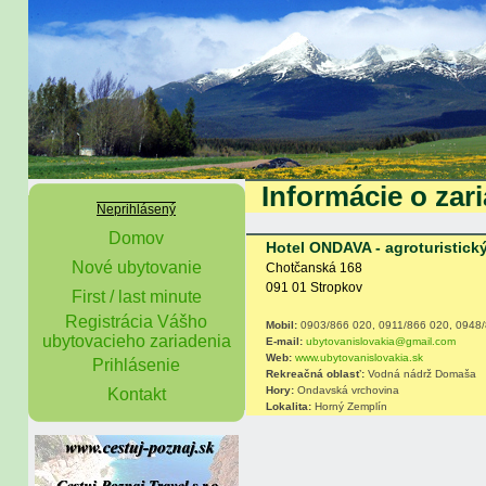
Informácie o zari
Neprihlásený
Domov
Hotel ONDAVA - agroturistický
Nové ubytovanie
Chotčanská 168
091 01 Stropkov
First / last minute
Registrácia Vášho
Mobil:
0903/866 020, 0911/866 020, 0948
ubytovacieho zariadenia
E-mail:
ubytovanislovakia@gmail.com
Web:
www.ubytovanislovakia.sk
Prihlásenie
Rekreačná oblasť:
Vodná nádrž Domaša
Hory:
Ondavská vrchovina
Kontakt
Lokalita:
Horný Zemplín