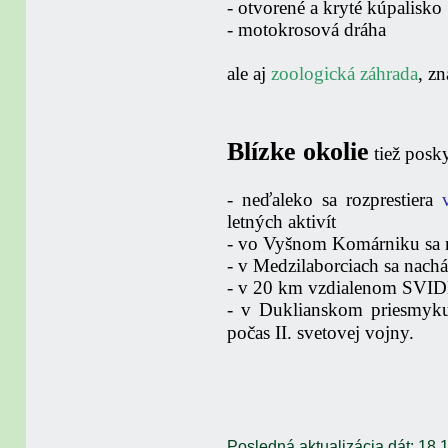
- otvorené a kryté kúpalisko
- motokrosová dráha
ale aj
zoologická záhrada
, z
Blízke okolie
tiež posky
- neďaleko sa rozprestiera
letných aktivít
- vo Vyšnom Komárniku sa 
- v Medzilaborciach sa nach
- v 20 km vzdialenom SVID
- v Duklianskom priesmyku
počas II. svetovej vojny.
Posledná aktualizácia dát: 18.