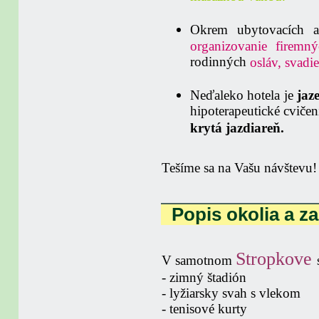
Okrem ubytovacích a 
organizovanie firemný
rodinných
osláv, svadie
Neďaleko hotela je
jaz
hipoterapeutické cvičen
krytá jazdiareň.
Tešíme sa na Vašu návštevu!
Popis okolia a z
Stropkove
V samotnom
- zimný štadión
- lyžiarsky svah s vlekom
- tenisové kurty