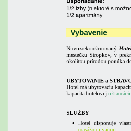
Usporiadanie:
1/2 izby (niektoré s možno
1/2 apartmány
Vybavenie
Novozrekonštruovaný
Hot
mestečku Stropkov, v prek
okolitou prírodou ponúka do
UBYTOVANIE a STRAV
Hotel má ubytovaciu kapacit
kapacita hotelovej
reštauráci
SLUŽBY
Hotel disponuje vla
masážnou vaňou.