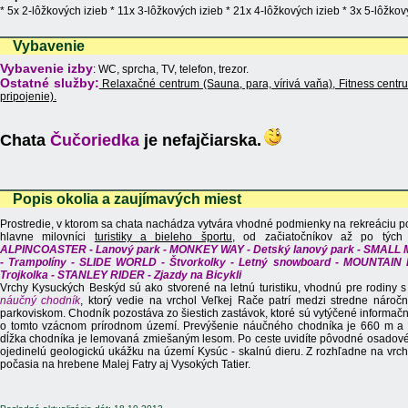
* 5x 2-lôžkových izieb * 11x 3-lôžkových izieb * 21x 4-lôžkových izieb * 3x 5-lôžkov
Vybavenie
Vybavenie izby
: WC, sprcha, TV, telefon, trezor.
Ostatné služby:
Relaxačné centrum (Sauna, para, vírivá vaňa), Fitness centrum,
pripojenie).
Chata
Čučoriedka
je nefajčiarska.
Popis okolia a zaujímavých miest
Prostredie, v ktorom sa chata nachádza vytvára vhodné podmienky na rekreáciu poč
hlavne milovníci
turistiky a bieleho športu,
od začiatočníkov až po tých 
ALPINCOASTER - Lanový park - MONKEY WAY - Detský lanový park - SMALL
- Trampolíny - SLIDE WORLD - Štvorkolky - Letný snowboard - MOUNTAI
Trojkolka - STANLEY RIDER - Zjazdy na Bicykli
Vrchy Kysuckých Beskýd sú ako stvorené na letnú turistiku, vhodnú pre rodiny 
náučný chodník
, ktorý vedie na vrchol Veľkej Rače patrí medzi stredne nároč
parkoviskom. Chodník pozostáva zo šiestich zastávok, ktoré sú vytýčené informač
o tomto vzácnom prírodnom území. Prevýšenie náučného chodníka je 660 m a ces
dĺžka chodníka je lemovaná zmiešaným lesom. Po ceste uvidíte pôvodné osadové 
ojedinelú geologickú ukážku na území Kysúc - skalnú dieru. Z rozhľadne na vrch
počasia na hrebene Malej Fatry aj Vysokých Tatier.