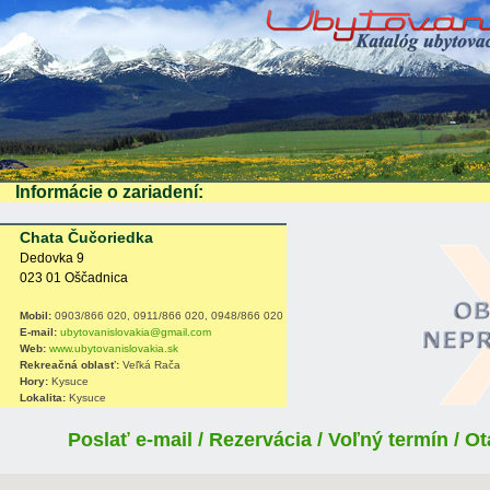
Informácie o zariadení:
Chata Čučoriedka
Dedovka 9
023 01 Oščadnica
Mobil:
0903/866 020, 0911/866 020, 0948/866 020
E-mail:
ubytovanislovakia@gmail.com
Web:
www.ubytovanislovakia.sk
Rekreačná oblasť:
Veľká Rača
Hory:
Kysuce
Lokalita:
Kysuce
Poslať e-mail / Rezervácia / Voľný termín / 