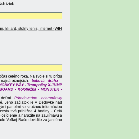
ých izieb.
 Biliard, stolný tenis, Internet (WIFI
as celého roka. Na svoje si tu prídu
najnáročnejších.
bobová dráha -
 MONKEY WAY - Trampolíny X-JUMP
N BOARD - Kolobežka - MONSTER -
s deťmi.
Prírodovedno - ochranársky
né. Jeho začiatok je v Dedovke nad
nými panelmi so stručnou informáciou
ta trvá približne 4 hodiny. - Celá
osídlenie a narazíte na zaujímavú a
ole Veľkej Rače dovidíte za jasného