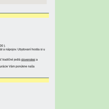
00 ).
 a nápojov. Ubytovaní hostia si u
ť tradičné jedlá
slovenske
j a
aurácie Vám ponúkne naša