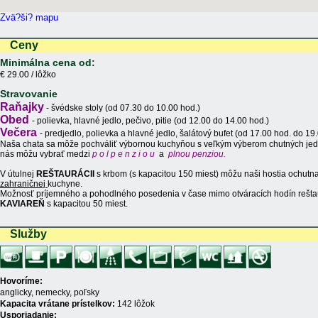
Zvä?ši? mapu
Ceny
Minimálna cena od:
€ 29.00 / lôžko
Stravovanie
Raňajky
- švédske stoly (od 07.30 do 10.00 hod.)
Obed
- polievka, hlavné jedlo, pečivo, pitie (od 12.00 do 14.00 hod.)
Večera
- predjedlo, polievka a hlavné jedlo, šalátový bufet (od 17.00 hod. do 19.
Naša chata sa môže pochváliť výbornou kuchyňou s veľkým výberom chutných jedál
nás môžu vybrať medzi
p o l p e n z i o u
a
plnou penziou.
V útulnej
REŠTAURÁCII
s krbom (s kapacitou 150 miest) môžu naši hostia ochutna
zahraničnej
kuchyne.
Možnosť príjemného a pohodlného posedenia v čase mimo otváracích hodín rešt
KAVIAREŇ
s kapacitou 50 miest.
Služby
Hovoríme:
anglicky, nemecky, poľsky
Kapacita vrátane prístelkov:
142 lôžok
Usporiadanie: