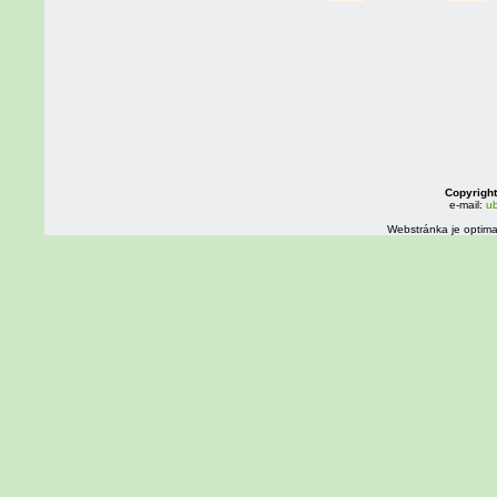
Copyright
e-mail:
ub
Webstránka je optima