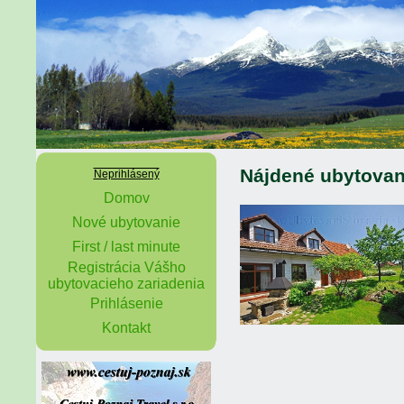
Nájdené ubytovan
Neprihlásený
Domov
Nové ubytovanie
First / last minute
Registrácia Vášho
ubytovacieho zariadenia
Prihlásenie
Kontakt