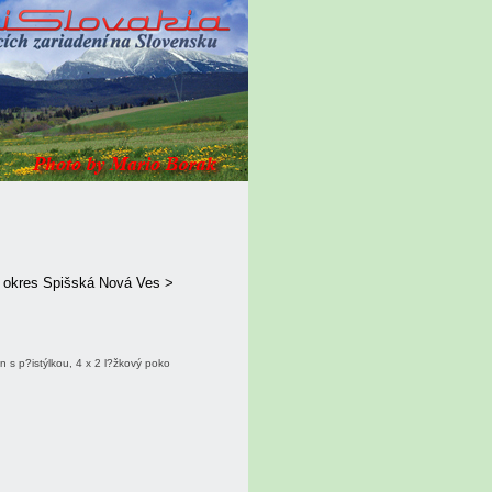
> okres Spišská Nová Ves >
n s p?istýlkou, 4 x 2 l?žkový poko