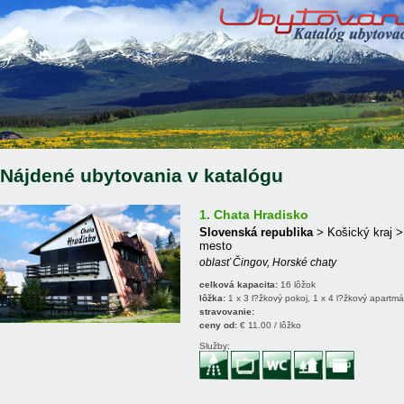
Nájdené ubytovania v katalógu
1. Chata Hradisko
Slovenská republika
> Košický kraj 
mesto
oblasť Čingov, Horské chaty
celková kapacita:
16 lôžok
lôžka:
1 x 3 l?žkový pokoj, 1 x 4 l?žkový apartmá
stravovanie:
ceny od:
€ 11.00 / lôžko
Služby: