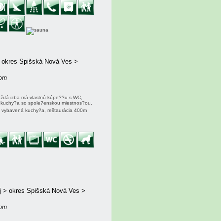
> okres Spišská Nová Ves >
jom
Každá izba má vlastnú kúpe??u s WC,
ná kuchy?a so spole?enskou miestnos?ou.
e vybavená kuchy?a, reštaurácia 400m
j > okres Spišská Nová Ves >
jom