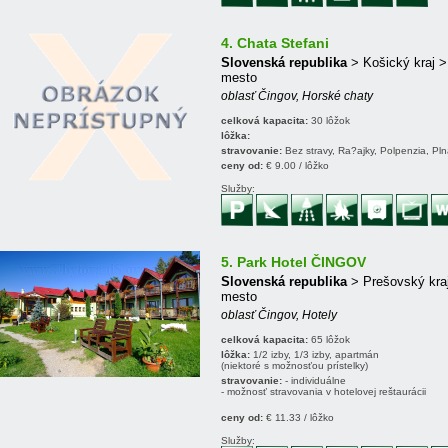
4. Chata Stefani
Slovenská republika
> Košický kraj 
mesto
oblasť Čingov, Horské chaty
celková kapacita:
30 lôžok
lôžka:
stravovanie:
Bez stravy, Ra?ajky, Polpenzia, Pl
ceny od:
€ 9.00 / lôžko
Služby:
5. Park Hotel ČINGOV
Slovenská republika
> Prešovský kra
mesto
oblasť Čingov, Hotely
celková kapacita:
65 lôžok
lôžka:
1/2 izby, 1/3 izby, apartmán
(niektoré s možnosťou prístelky)
stravovanie:
- individuálne
- možnosť stravovania v hotelovej reštaurácii
ceny od:
€ 11.33 / lôžko
Služby: