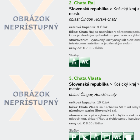
2. Chata Raj
Slovenská republika
> Košický kraj 
mesto
oblasť Čingov, Horské chaty
celková kapacita:
9 lôžok
lôžka:
Chata Raj
sa nachádza v národnom park
ktorá je vhodným východiskom pre pešie a cyklist
stravovanie:
- vybavený kuchynský kút s elektric
televízorom, satelitom a jedálenským stolom
ceny od:
€ 7.00 / lôžko
Služby:
3. Chata Vlasta
Slovenská republika
> Košický kraj 
mesto
oblasť Čingov, Horské chaty
celková kapacita:
10 lôžok
lôžka:
Chata Vlasta
sa nachádza 50 m od rieky
národnom parku Slovenský raj
.
stravovanie:
- plne vybavená kuchy?a s elektric
mikrovlnkou, chladni?kou a rýchlovarnou kanvic
ceny od:
€ 8.00 / lôžko
Služby: