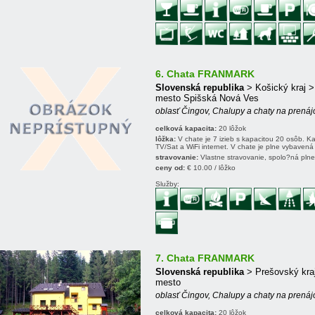
6. Chata FRANMARK
Slovenská republika
> Košický kraj 
mesto Spišská Nová Ves
oblasť Čingov, Chalupy a chaty na prená
celková kapacita:
20 lôžok
lôžka:
V chate je 7 izieb s kapacitou 20 osôb. 
TV/Sat a WiFi internet. V chate je plne vybave
stravovanie:
Vlastne stravovanie, spolo?ná pln
ceny od:
€ 10.00 / lôžko
Služby:
7. Chata FRANMARK
Slovenská republika
> Prešovský kra
mesto
oblasť Čingov, Chalupy a chaty na prená
celková kapacita:
20 lôžok