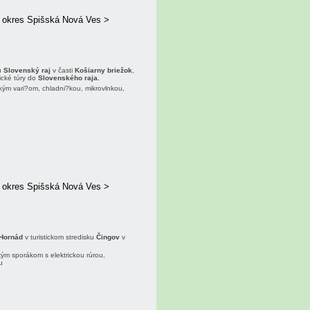
> okres Spišská Nová Ves >
u
Slovenský raj
v časti
Košiarny briežok
,
ické túry do
Slovenského raja.
kým vari?om, chladni?kou, mikrovlnkou,
> okres Spišská Nová Ves >
Hornád
v turistickom stredisku
Čingov
v
kým sporákom s elektrickou rúrou,
ou