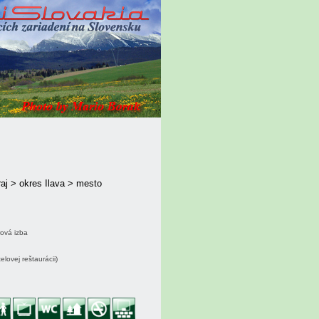
aj > okres Ilava > mesto
rová izba
lovej reštaurácii)