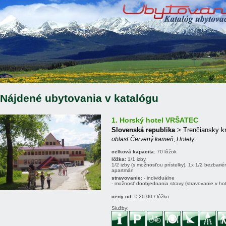
Nájdené ubytovania v katalógu
1. Horský hotel VRŠATEC
Slovenská republika
> Trenčiansky kr
oblasť Červený kameň, Hotely
celková kapacita:
70 lôžok
lôžka:
1/1 izby,
1/2 izby (s možnosťou prístelky), 1x 1/2 bezbarié
apartmán
stravovanie:
- individuálne
- možnosť doobjednania stravy (stravovanie v hote
ceny od:
€ 20.00 / lôžko
Služby: