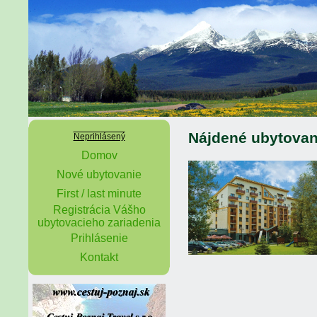
Nájdené ubytovan
Neprihlásený
Domov
Nové ubytovanie
First / last minute
Registrácia Vášho
ubytovacieho zariadenia
Prihlásenie
Kontakt