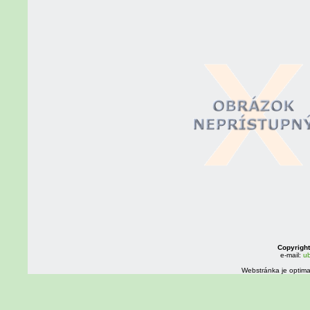
Copyright
e-mail:
ub
Webstránka je optima